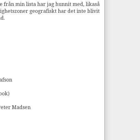
e från min lista har jag hunnit med, likaså
ghetszoner geografiskt har det inte blivit
ad.
afson
bok)
 Peter Madsen