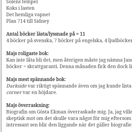
Solens tempel
Koks i lasten
Det hemliga vapnet
Plan 714 till Sidney
Antal böcker lästa/lyssnade på = 11
4 böcker på svenska, 7 böcker på engelska, 4 ljudböcke
Majs roligaste bok:
Kan inte låta bli det, men återigen måste jag nämna J
böcker = skrattgaranti. Denna månaden fick den dock l
Majs mest spännande bok:
Darkside
var riktigt spännande även om jag kunde lista
corner
var en höjdare.
Majs överraskning:
Biografin om Gösta Ekman överraskade mig. Ja, jag ville 
skeptisk mot om det skulle vara något för mig eftersom
intressant sen blir den liggande när det gäller biografier.