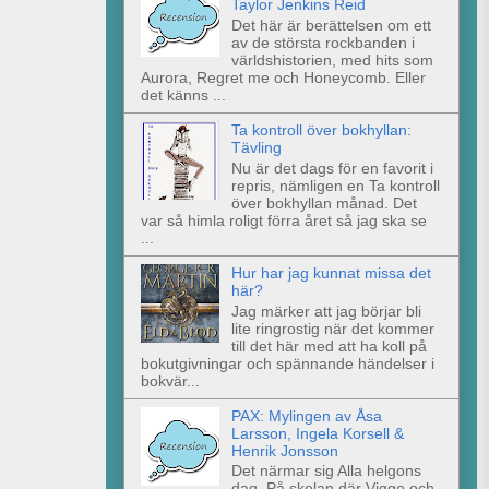
Taylor Jenkins Reid
Det här är berättelsen om ett
av de största rockbanden i
världshistorien, med hits som
Aurora, Regret me och Honeycomb. Eller
det känns ...
Ta kontroll över bokhyllan:
Tävling
Nu är det dags för en favorit i
repris, nämligen en Ta kontroll
över bokhyllan månad. Det
var så himla roligt förra året så jag ska se
...
Hur har jag kunnat missa det
här?
Jag märker att jag börjar bli
lite ringrostig när det kommer
till det här med att ha koll på
bokutgivningar och spännande händelser i
bokvär...
PAX: Mylingen av Åsa
Larsson, Ingela Korsell &
Henrik Jonsson
Det närmar sig Alla helgons
dag. På skolan där Viggo och