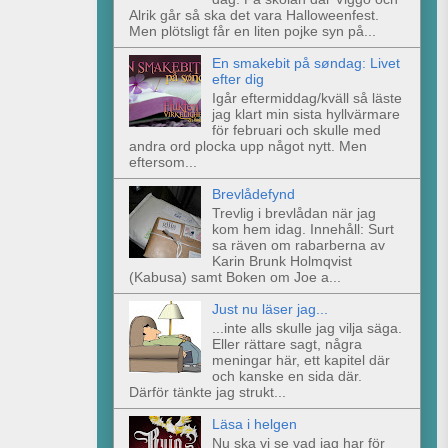
Alrik går så ska det vara Halloweenfest.
Men plötsligt får en liten pojke syn på...
En smakebit på søndag: Livet
efter dig
Igår eftermiddag/kväll så läste
jag klart min sista hyllvärmare
för februari och skulle med
andra ord plocka upp något nytt. Men
eftersom...
Brevlådefynd
Trevlig i brevlådan när jag
kom hem idag. Innehåll: Surt
sa räven om rabarberna av
Karin Brunk Holmqvist
(Kabusa) samt Boken om Joe a...
Just nu läser jag...
...inte alls skulle jag vilja säga.
Eller rättare sagt, några
meningar här, ett kapitel där
och kanske en sida där.
Därför tänkte jag strukt...
Läsa i helgen
Nu ska vi se vad jag har för