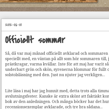
2012-06-01
Officiellt sommar
Så, då var maj månad officiellt avklarad och sommaren h
speciellt med, en väntan på allt som hör sommaren til
prästkragar, varma kvällar. Inte för att maj har varit s
underbart grön och skön, syrenerna blommar för fullt
solstolsläsning med den. Just nu njuter jag verkligen...
Lite läsa i maj har jag hunnit med, detta trots alla ti
avslutningsfester. Kanske är extra skönt att faktiskt 
bok av den anledningen. Och många böcker har det hun
recensionsexemplar avklarade, och tre bra sådana...