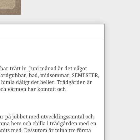
ar trätt in. Juni månad är det något
l, jordgubbar, bad, midsommar, SEMESTER,
å himla dåligt det heller. Trädgården är
 och värmen har kommit och
mmar på jobbet med utvecklingssamtal och
komma hem och chilla i trädgården med en
nits med. Dessutom är mina tre första