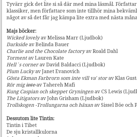
Tyvärr gick det lite si så där med mina läsmål. Författar
klassiker, men författare som inte tillhör mina bekvämli
något av så det får jag kämpa lite extra med nästa mån
Majs böcker:
Wicked lovely
av Melissa Marr (Ljudbok)
Darkside
av Belinda Bauer
Charlie and the Chocolate factory
av Roald Dahl
Torment
av Lauren Kate
Hell´s corner
av David Baldacci (Ljudbok)
Plum Lucky
av Janet Evanovich
Gösta Ekman Farbrorn som inte vill va' stor
av Klas Gust
Rör mig
inte
av Tahereh Mafi
Kung Caspian och skeppet Gryningen
av CS Lewis (Ljud
The Litigators
av John Grisham (Ljudbok)
Trollskogen -Trollungarna och häxan
av Sissel Böe och
Dessutom lite Tintin:
Tintin i Tibet
De sju kristallkulorna