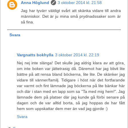
Anna Höglund
3 oktober 2014 kl. 21:58
Jag har tyvärr väldigt svårt att skänka vidare till andra
människor. Det är ju mina små prydnadssaker som är
så fina.
Svara
Vargnatts bokhylla
3 oktober 2014 kl. 22:19
Nej nej inte slänga! Det skulle jag aldrig klara av att göra,
om inte boken var jättetrasig då. Däremot har jag blivit lite
bättre på att rensa bland böckerna, lite lite. De skänker jag
vidare till vänner/familj. Tidigare i höst när det fortfarande
var varmt och fint lämnade jag böckerna på lite bänkar här
och där i stan med en lapp som sa "Ta med mig hem!". Jag
lämnade dem på platser där jag kunde gå förbi senare på
dagen och de var alltid borta, så jag hoppas de har fått
hem som uppskattar dem mer än vad jag gjorde :)
Svara