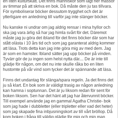
en liten kulturskatt. Det finns människor som lagt ner massor
av timmar på att skriva en bok. Då måste den ju tas tillvara.
För symboliserar böcker dessutom trygghet och det är
ytterligare en anledning till varför jag inte slänger böcker.
Nu kanske ni undrar om jag aldrig rensar i mina hyllor och
ska jag vara ärlig så har jag himla svårt för det. Däremot
måste jag ju göra det ibland för det finns böcker där som har
stått olästa i 10 års tid och som jag garanterat aldrig kommer
att läsa. Trots detta kan jag inte göra mig av med dem. Jag
är som en hamster. Ibland sätter jag upp böcker på vinden.
Tyvärr gör de ju ingen som helst nytta där.... De är inte till
glädje för någon, om det nu inte skulle råka bo en liten
hustomte på vår vind som tycker det är spännande att läsa.
Finns det undantag för slänga/spara regeln. Ja det finns det
ju så klart. En bok som är väldigt trasig av någon anledning
kan hamna i soptunnan. Det är ju liksom redan för sent för
boken liksom. Sen har det hänt att jag har återvunnit böcker.
Till exempel använde jag en gammal Agatha Christie- bok
som jag hade i dubbletter (eller tripletter eller vad det heter)
som jag skapade fina inbjusningskort av till vårt bröllop. Då
kom boken i fråga till väldig glädje för mig och min man