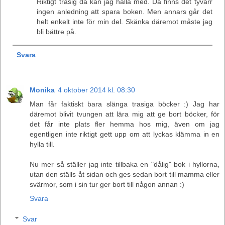
Riktigt trasig då kan jag hålla med. Då finns det tyvärr
ingen anledning att spara boken. Men annars går det
helt enkelt inte för min del. Skänka däremot måste jag
bli bättre på.
Svara
Monika
4 oktober 2014 kl. 08:30
Man får faktiskt bara slänga trasiga böcker :) Jag har
däremot blivit tvungen att lära mig att ge bort böcker, för
det får inte plats fler hemma hos mig, även om jag
egentligen inte riktigt gett upp om att lyckas klämma in en
hylla till.
Nu mer så ställer jag inte tillbaka en "dålig" bok i hyllorna,
utan den ställs åt sidan och ges sedan bort till mamma eller
svärmor, som i sin tur ger bort till någon annan :)
Svara
Svar