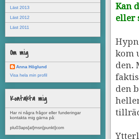
Kan d
Läst 2013
eller
Läst 2012
Läst 2011
Hypno
Om mig
kom u
den. M
Anna Höglund
fakti
Visa hela min profil
den b
Kontakta mig
helle
tillr
Har ni några frågor eller funderingar
kontakta mig gärna på:
plu03aps[at]msn[punkt]com
Ytter