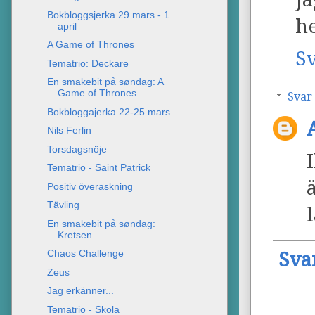
Bokbloggsjerka 29 mars - 1
he
april
A Game of Thrones
S
Tematrio: Deckare
En smakebit på søndag: A
Game of Thrones
Svar
Bokbloggajerka 22-25 mars
Nils Ferlin
Torsdagsnöje
Tematrio - Saint Patrick
Positiv överaskning
Tävling
l
En smakebit på søndag:
Kretsen
Chaos Challenge
Sva
Zeus
Jag erkänner...
Tematrio - Skola