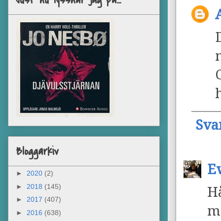
Just nu lyssnar jag på...
Sva
Bloggarkiv
E
►
2020
(2)
►
2018
(145)
H
►
2017
(407)
m
►
2016
(638)