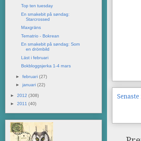
Top ten tuesday
En smakebit på søndag:
Starcrossed
Maxgräns
Tematrio - Bokrean
En smakebit på søndag: Som
en drömbild
Läst i februari
Bokbloggsjerka 1-4 mars
►
februari
(27)
►
januari
(22)
►
2012
(308)
Senaste 
►
2011
(40)
Pre