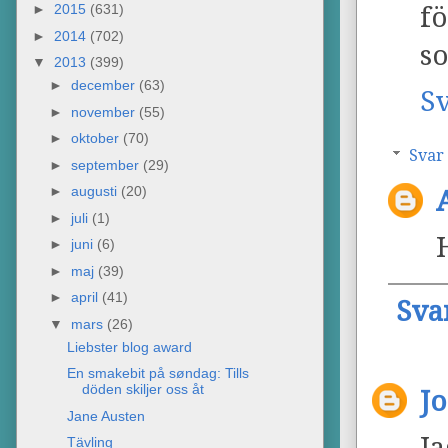
fö
►
2015
(631)
►
2014
(702)
so
▼
2013
(399)
►
december
(63)
S
►
november
(55)
►
oktober
(70)
Svar
►
september
(29)
►
augusti
(20)
►
juli
(1)
►
juni
(6)
►
maj
(39)
►
april
(41)
Sva
▼
mars
(26)
Liebster blog award
En smakebit på søndag: Tills
döden skiljer oss åt
J
Jane Austen
Ja
Tävling