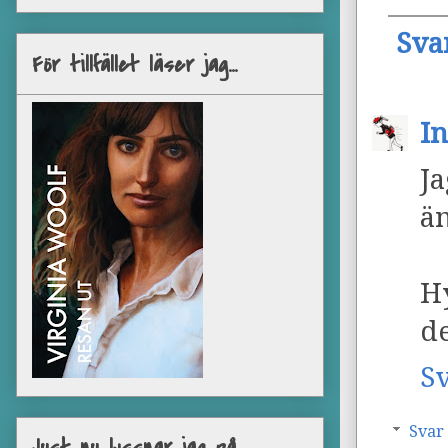
Sva
För tillfället läser jag...
I
J
än
Hy
d
S
Svar