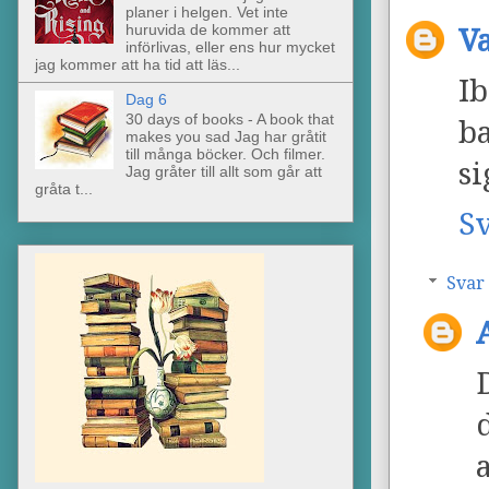
planer i helgen. Vet inte
huruvida de kommer att
V
införlivas, eller ens hur mycket
jag kommer att ha tid att läs...
Ib
Dag 6
30 days of books - A book that
ba
makes you sad Jag har gråtit
till många böcker. Och filmer.
si
Jag gråter till allt som går att
gråta t...
S
Svar