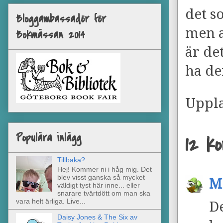
det s
Bloggambassadör för
men a
Bokmässan 2014
är de
ha de
Uppl
Populära inlägg
12 k
Tillbaka?
Hej! Kommer ni i håg mig. Det
blev visst ganska så mycket
M
väldigt tyst här inne... eller
snarare tvärtdött om man ska
vara helt ärliga. Live...
D
Daisy Jones & The Six av