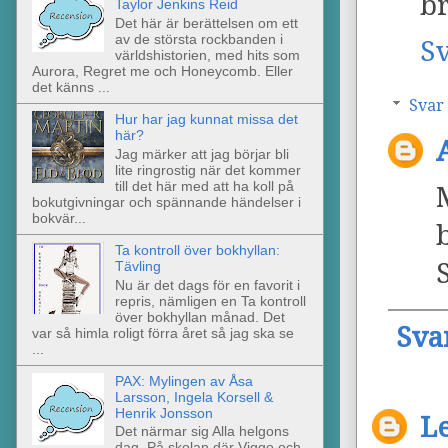
br
Taylor Jenkins Reid
Det här är berättelsen om ett
av de största rockbanden i
S
världshistorien, med hits som
Aurora, Regret me och Honeycomb. Eller
det känns ...
Svar
Hur har jag kunnat missa det
här?
Jag märker att jag börjar bli
lite ringrostig när det kommer
till det här med att ha koll på
bokutgivningar och spännande händelser i
bokvär...
Ta kontroll över bokhyllan:
Tävling
Nu är det dags för en favorit i
repris, nämligen en Ta kontroll
över bokhyllan månad. Det
Sva
var så himla roligt förra året så jag ska se
...
PAX: Mylingen av Åsa
Larsson, Ingela Korsell &
Henrik Jonsson
L
Det närmar sig Alla helgons
dag. På skolan där Viggo och