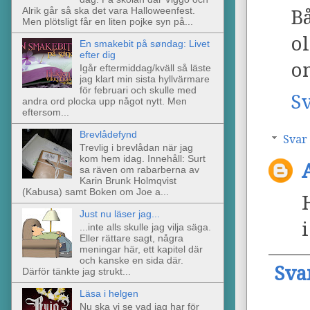
Alrik går så ska det vara Halloweenfest.
B
Men plötsligt får en liten pojke syn på...
o
En smakebit på søndag: Livet
efter dig
o
Igår eftermiddag/kväll så läste
jag klart min sista hyllvärmare
för februari och skulle med
S
andra ord plocka upp något nytt. Men
eftersom...
Brevlådefynd
Svar
Trevlig i brevlådan när jag
kom hem idag. Innehåll: Surt
sa räven om rabarberna av
Karin Brunk Holmqvist
(Kabusa) samt Boken om Joe a...
Just nu läser jag...
i
...inte alls skulle jag vilja säga.
Eller rättare sagt, några
meningar här, ett kapitel där
och kanske en sida där.
Sva
Därför tänkte jag strukt...
Läsa i helgen
Nu ska vi se vad jag har för