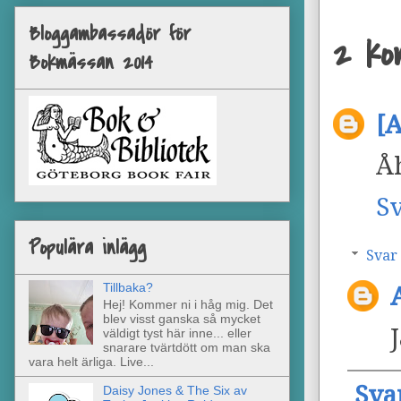
Bloggambassadör för
2 ko
Bokmässan 2014
[
Åh
S
Populära inlägg
Svar
Tillbaka?
Hej! Kommer ni i håg mig. Det
blev visst ganska så mycket
väldigt tyst här inne... eller
snarare tvärtdött om man ska
vara helt ärliga. Live...
Sva
Daisy Jones & The Six av