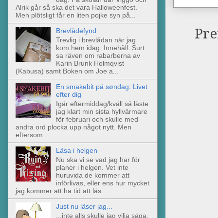
Alrik går så ska det vara Halloweenfest.
Men plötsligt får en liten pojke syn på...
Pre
Brevlådefynd
Trevlig i brevlådan när jag
kom hem idag. Innehåll: Surt
sa räven om rabarberna av
Karin Brunk Holmqvist
(Kabusa) samt Boken om Joe a...
En smakebit på søndag: Livet
efter dig
Igår eftermiddag/kväll så läste
jag klart min sista hyllvärmare
för februari och skulle med
andra ord plocka upp något nytt. Men
eftersom...
Läsa i helgen
Nu ska vi se vad jag har för
planer i helgen. Vet inte
huruvida de kommer att
införlivas, eller ens hur mycket
jag kommer att ha tid att läs...
Just nu läser jag...
...inte alls skulle jag vilja säga.