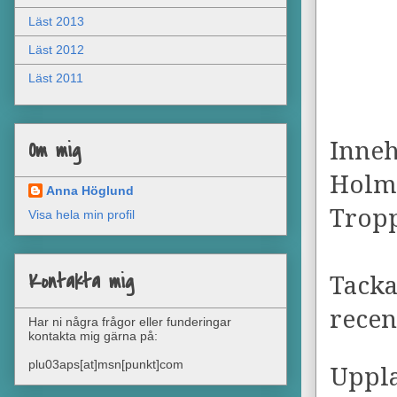
Läst 2013
Läst 2012
Läst 2011
Inneh
Om mig
Holmq
Anna Höglund
Tropp
Visa hela min profil
Kontakta mig
Tacka
rece
Har ni några frågor eller funderingar
kontakta mig gärna på:
plu03aps[at]msn[punkt]com
Uppl