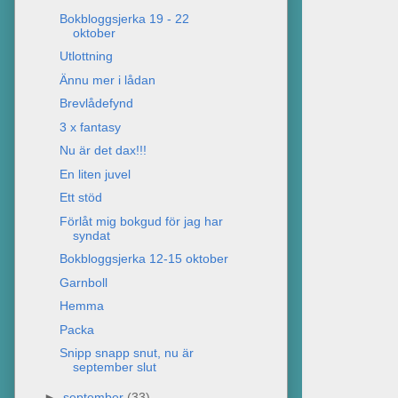
Bokbloggsjerka 19 - 22
oktober
Utlottning
Ännu mer i lådan
Brevlådefynd
3 x fantasy
Nu är det dax!!!
En liten juvel
Ett stöd
Förlåt mig bokgud för jag har
syndat
Bokbloggsjerka 12-15 oktober
Garnboll
Hemma
Packa
Snipp snapp snut, nu är
september slut
►
september
(33)