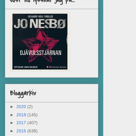
Just nu lyssnar jag på...
Bloggarkiv
►
2020
(2)
►
2018
(145)
►
2017
(407)
►
2016
(638)