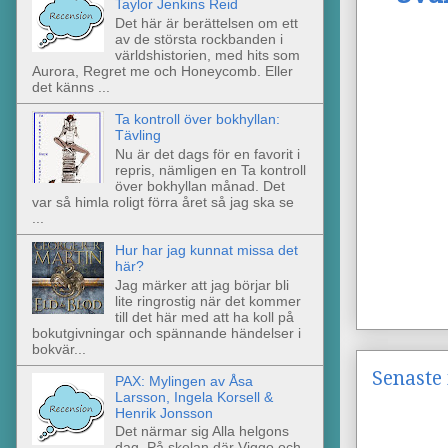
Taylor Jenkins Reid
Det här är berättelsen om ett
av de största rockbanden i
världshistorien, med hits som
Aurora, Regret me och Honeycomb. Eller
det känns ...
Ta kontroll över bokhyllan:
Tävling
Nu är det dags för en favorit i
repris, nämligen en Ta kontroll
över bokhyllan månad. Det
var så himla roligt förra året så jag ska se
...
Hur har jag kunnat missa det
här?
Jag märker att jag börjar bli
lite ringrostig när det kommer
till det här med att ha koll på
bokutgivningar och spännande händelser i
bokvär...
Senaste 
PAX: Mylingen av Åsa
Larsson, Ingela Korsell &
Henrik Jonsson
Det närmar sig Alla helgons
dag. På skolan där Viggo och