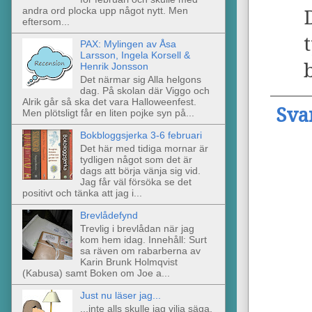
andra ord plocka upp något nytt. Men
eftersom...
PAX: Mylingen av Åsa
Larsson, Ingela Korsell &
Henrik Jonsson
Det närmar sig Alla helgons
dag. På skolan där Viggo och
Alrik går så ska det vara Halloweenfest.
Sva
Men plötsligt får en liten pojke syn på...
Bokbloggsjerka 3-6 februari
Det här med tidiga mornar är
tydligen något som det är
dags att börja vänja sig vid.
Jag får väl försöka se det
positivt och tänka att jag i...
Brevlådefynd
Trevlig i brevlådan när jag
kom hem idag. Innehåll: Surt
sa räven om rabarberna av
Karin Brunk Holmqvist
(Kabusa) samt Boken om Joe a...
Just nu läser jag...
...inte alls skulle jag vilja säga.