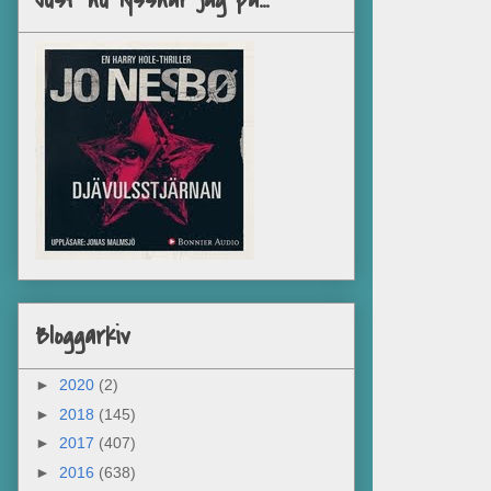
Just nu lyssnar jag på...
Bloggarkiv
►
2020
(2)
►
2018
(145)
►
2017
(407)
►
2016
(638)