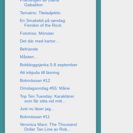
Främlingen av Diana
Gabaldon
Tematrio: Titeladjektiv
En Smakebit på søndag:
Finnikin of the Rock
Fototriss: Mönster
Det där med kartor....
Befriande
Måsten...
Bokbloggsjerka 5-8 september
Att inbjuda till läsning
Bokmässan #12
Omslagsondag #55: Måne
Top Ten Tuesday: Karaktärer
som får sitta vid mitt...
Just nu läser jag...
Bokmässan #11
Veronica Mars: The Thousand
Dollar Tan Line av Rob...