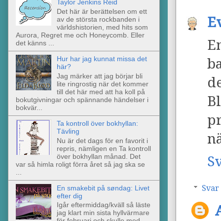
Taylor Jenkins Reid
Det här är berättelsen om ett
Ev
av de största rockbanden i
världshistorien, med hits som
Aurora, Regret me och Honeycomb. Eller
En
det känns ...
Hur har jag kunnat missa det
ba
här?
Jag märker att jag börjar bli
de
lite ringrostig när det kommer
till det här med att ha koll på
B
bokutgivningar och spännande händelser i
bokvär...
pr
Ta kontroll över bokhyllan:
Tävling
nä
Nu är det dags för en favorit i
repris, nämligen en Ta kontroll
över bokhyllan månad. Det
S
var så himla roligt förra året så jag ska se
...
Svar
En smakebit på søndag: Livet
efter dig
Igår eftermiddag/kväll så läste
jag klart min sista hyllvärmare
för februari och skulle med