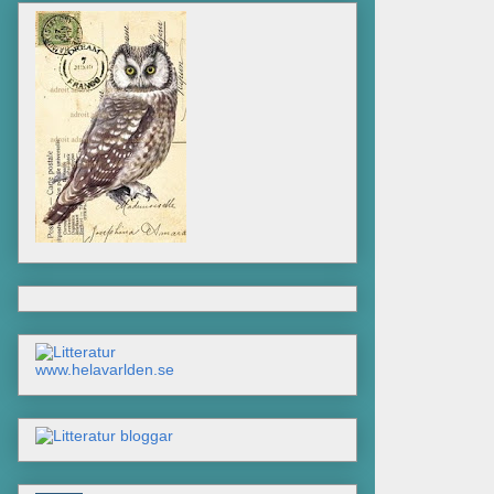
www.helavarlden.se