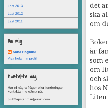
det ä
Läst 2013
ska a
Läst 2012
Läst 2011
om de
Om mig
Boken
är fa
Anna Höglund
som e
Visa hela min profil
om li
Kontakta mig
och s
hos N
Har ni några frågor eller funderingar
kontakta mig gärna på:
Liten
plu03aps[at]msn[punkt]com