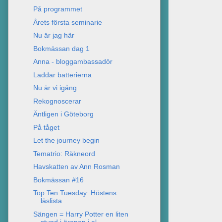
På programmet
Årets första seminarie
Nu är jag här
Bokmässan dag 1
Anna - bloggambassadör
Laddar batterierna
Nu är vi igång
Rekognoscerar
Äntligen i Göteborg
På tåget
Let the journey begin
Tematrio: Räkneord
Havskatten av Ann Rosman
Bokmässan #16
Top Ten Tuesday: Höstens
läslista
Sängen = Harry Potter en liten
stund i öronen i al...