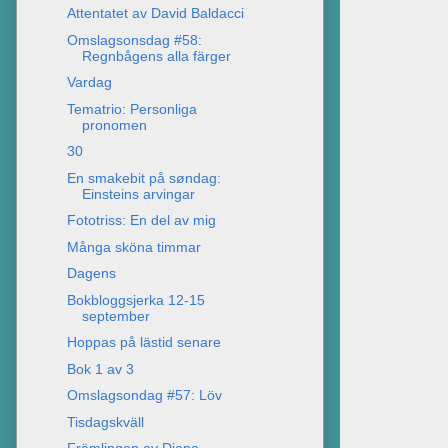
Attentatet av David Baldacci
Omslagsonsdag #58:
Regnbågens alla färger
Vardag
Tematrio: Personliga
pronomen
30
En smakebit på søndag:
Einsteins arvingar
Fototriss: En del av mig
Många sköna timmar
Dagens
Bokbloggsjerka 12-15
september
Hoppas på lästid senare
Bok 1 av 3
Omslagsondag #57: Löv
Tisdagskväll