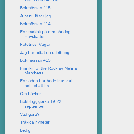
Bokmässan #15
Just nu läser jag...
Bokmässan #14
En smakbit på den söndag:
Havskatten
Fototriss: Vägar
Jag har hittat en utlottning
Bokmässan #13
Finnikin of the Rock av Melina
Marchetta
En sådan här hade inte varit
helt fel att ha
Om böcker
Bokbloggsjerka 19-22
september
Vad göra?
Tråkiga nyheter
Ledig