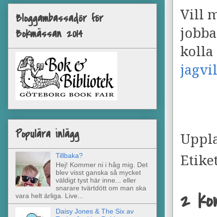
Vill 
Bloggambassadör för
jobba
Bokmässan 2014
kolla
jagvi
Populära inlägg
Uppl
Tillbaka?
Etike
Hej! Kommer ni i håg mig. Det
blev visst ganska så mycket
väldigt tyst här inne... eller
snarare tvärtdött om man ska
2 ko
vara helt ärliga. Live...
Daisy Jones & The Six av